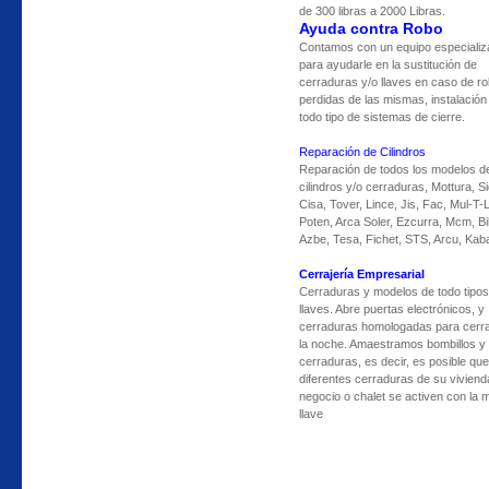
de 300 libras a 2000 Libras.
Ayuda contra Robo
Contamos con un equipo especiali
para ayudarle en la sustitución de
cerraduras y/o llaves en caso de ro
perdidas de las mismas, instalación
todo tipo de sistemas de cierre.
Reparación de Cilindros
Reparación de todos los modelos d
cilindros y/o cerraduras, Mottura, S
Cisa, Tover, Lince, Jis, Fac, Mul-T-
Poten, Arca Soler, Ezcurra, Mcm, Bi
Azbe, Tesa, Fichet, STS, Arcu, Kaba
Cerrajería Empresarial
Cerraduras y modelos de todo tipos
llaves. Abre puertas electrónicos, y
cerraduras homologadas para cerra
la noche. Amaestramos bombillos y
cerraduras, es decir, es posible que
diferentes cerraduras de su viviend
negocio o chalet se activen con la
llave