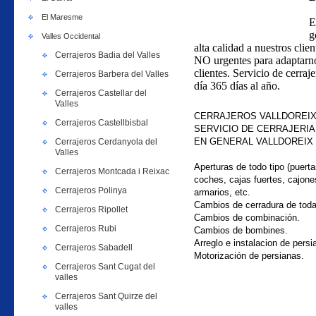
El Maresme
E
g
Valles Occidental
alta calidad a nuestros clie
Cerrajeros Badia del Valles
NO urgentes para adaptarno
clientes. Servicio de cerraj
Cerrajeros Barbera del Valles
día 365 días al año.
Cerrajeros Castellar del
Valles
CERRAJEROS VALLDOREIX
Cerrajeros Castellbisbal
SERVICIO DE CERRAJERIA
EN GENERAL
VALLDOREIX
Cerrajeros Cerdanyola del
Valles
Aperturas de todo tipo (puerta
Cerrajeros Montcada i Reixac
coches, cajas fuertes, cajone
Cerrajeros Polinya
armarios, etc.
Cambios de cerradura de tod
Cerrajeros Ripollet
Cambios de combinación.
Cerrajeros Rubi
Cambios de bombines.
Arreglo e instalacion de persi
Cerrajeros Sabadell
Motorización de persianas.
Cerrajeros Sant Cugat del
valles
Cerrajeros Sant Quirze del
valles