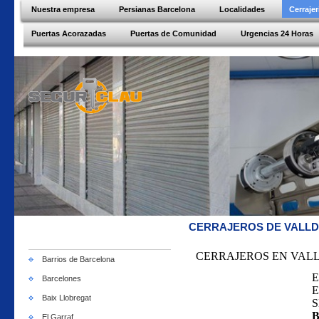
Nuestra empresa
Persianas Barcelona
Localidades
Cerraje
Puertas Acorazadas
Puertas de Comunidad
Urgencias 24 Horas
CERRAJEROS DE VALLD
CERRAJEROS EN VAL
Barrios de Barcelona
E
Barcelones
E
Baix Llobregat
S
El Garraf