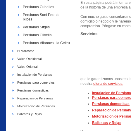
En esta página podrá informarse 
Persianas Cubelles
de la historia de una empresa a
Persianas Sant Pere de
Con mucho gusto concertaremos
Ribes
domicilio o negocio y le haremo
compromiso. Póngase en contac
Persianas Sitges
Servicios
Persianas Olivella
Persianas Vilanova i la Geltru
El Maresme
Valles Occidental
Valles Oriental
Instalacion de Persianas
que le garantizamos unos resul
Persianas para comercios
nuestra
oferta de servicios.
Persianas domesticas
Instalacion de Persiana
Persianas para comerc
Reparacion de Persianas
Persianas domesticas
Motorizacion de Persianas
Reparacion de Persian
Ballestas y Rejas
Motorizacion de Persia
Ballestas y Rejas