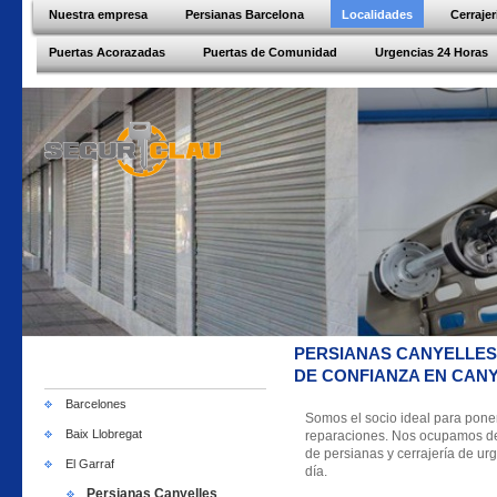
Nuestra empresa
Persianas Barcelona
Localidades
Cerraje
Puertas Acorazadas
Puertas de Comunidad
Urgencias 24 Horas
PERSIANAS CANYELLES
DE CONFIANZA EN CAN
Barcelones
Somos el socio ideal para pone
Baix Llobregat
reparaciones. Nos ocupamos de c
de persianas y cerrajería de urg
El Garraf
día.
Persianas Canyelles