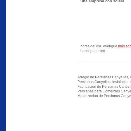
Una empresa con solera
horas del día. Averigüe
más sob
hacer por usted.
Arreglo de Persianas Canyelles, A
Persianas Canyelles, Instalacion
Fabricacion de Persianas Canyell
Persianas para Comercios Canyel
Motorizacion de Persianas Canyel