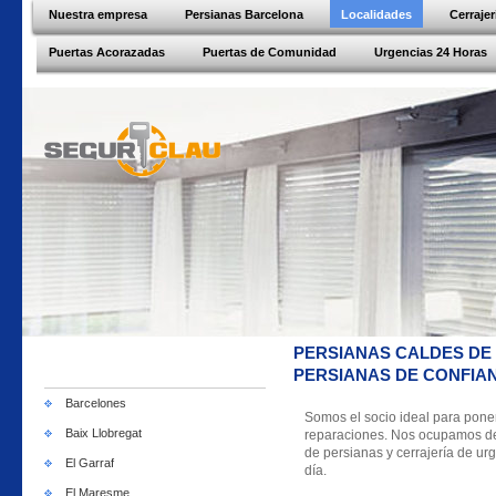
Nuestra empresa
Persianas Barcelona
Localidades
Cerraje
Puertas Acorazadas
Puertas de Comunidad
Urgencias 24 Horas
PERSIANAS CALDES DE
PERSIANAS DE CONFIA
Barcelones
Somos el socio ideal para pone
Baix Llobregat
reparaciones. Nos ocupamos de c
de persianas y cerrajería de urg
El Garraf
día.
El Maresme