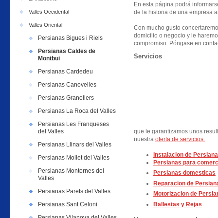
En esta página podrá informarse 
Valles Occidental
de la historia de una empresa a
Valles Oriental
Con mucho gusto concertaremos
domicilio o negocio y le haremo
Persianas Bigues i Riels
compromiso. Póngase en contac
Persianas Caldes de
Servicios
Montbui
Persianas Cardedeu
Persianas Canovelles
Persianas Granollers
Persianas La Roca del Valles
Persianas Les Franqueses
del Valles
que le garantizamos unos resul
nuestra
oferta de servicios.
Persianas Llinars del Valles
Instalacion de Persiana
Persianas Mollet del Valles
Persianas para comerc
Persianas Montornes del
Persianas domesticas
Valles
Reparacion de Persian
Persianas Parets del Valles
Motorizacion de Persia
Ballestas y Rejas
Persianas Sant Celoni
Persianas Vilanova del Valles