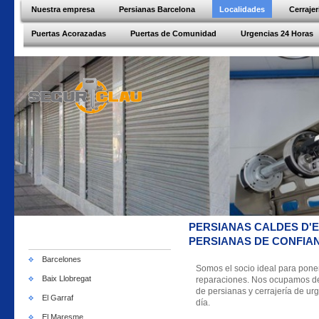
Nuestra empresa
Persianas Barcelona
Localidades
Cerraje
Puertas Acorazadas
Puertas de Comunidad
Urgencias 24 Horas
PERSIANAS CALDES D'
PERSIANAS DE CONFIAN
Barcelones
Somos el socio ideal para pone
Baix Llobregat
reparaciones. Nos ocupamos de c
de persianas y cerrajería de urg
El Garraf
día.
El Maresme