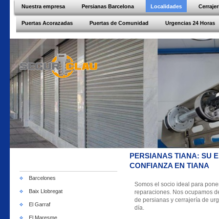
Nuestra empresa
Persianas Barcelona
Localidades
Cerraje
Puertas Acorazadas
Puertas de Comunidad
Urgencias 24 Horas
PERSIANAS TIANA: SU 
CONFIANZA EN TIANA
Barcelones
Somos el socio ideal para pone
Baix Llobregat
reparaciones. Nos ocupamos de c
de persianas y cerrajería de urg
El Garraf
día.
El Maresme