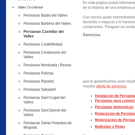
En esta página podrá informarse 
Valles Occidental
de la historia de una empresa a
Persianas Badia del Valles
Con mucho gusto concertaremos
domicilio o negocio y le haremo
Persianas Barbera del Valles
compromiso. Póngase en contac
Persianas Castellar del
Servicios
Valles
Persianas Castellbisbal
Persianas Cerdanyola del
Valles
Persianas Montcada i Reixac
Persianas Polinya
Persianas Ripollet
que le garantizamos unos resul
nuestra
oferta de servicios.
Persianas Sabadell
Instalacion de Persiana
Persianas Sant Cugat del
Persianas para comerc
Valles
Persianas domesticas
Persianas Sant Quirze del
Reparacion de Persian
Valles
Motorizacion de Persia
Persianas Santa Perpetua de
Ballestas y Rejas
Mogoda