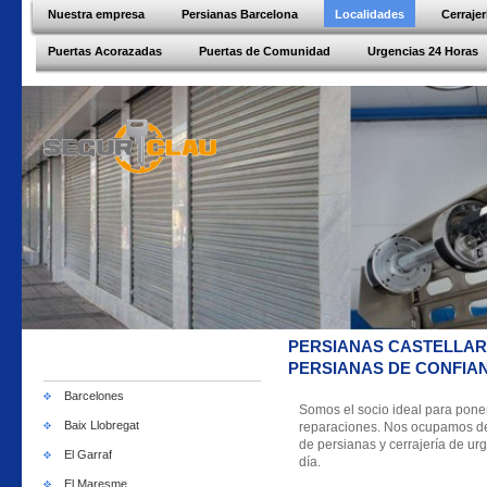
Nuestra empresa
Persianas Barcelona
Localidades
Cerraje
Puertas Acorazadas
Puertas de Comunidad
Urgencias 24 Horas
PERSIANAS CASTELLAR
PERSIANAS DE CONFIA
Barcelones
Somos el socio ideal para pone
Baix Llobregat
reparaciones. Nos ocupamos de c
de persianas y cerrajería de urg
El Garraf
día.
El Maresme