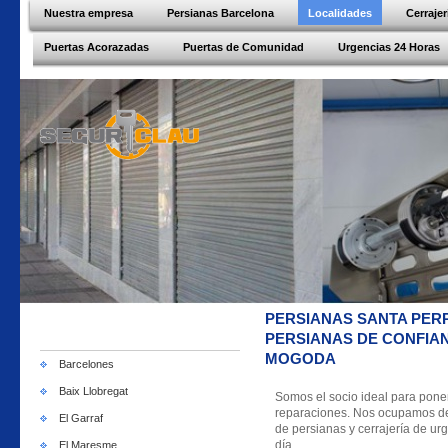
Nuestra empresa
Persianas Barcelona
Localidades
Cerraje
Puertas Acorazadas
Puertas de Comunidad
Urgencias 24 Horas
PERSIANAS SANTA PER
PERSIANAS DE CONFIA
MOGODA
Barcelones
Baix Llobregat
Somos el socio ideal para pone
reparaciones. Nos ocupamos de c
El Garraf
de persianas y cerrajería de urg
día.
El Maresme