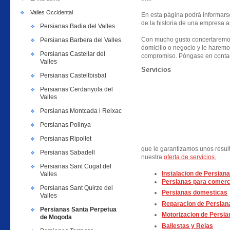
Valles Occidental
En esta página podrá informarse 
de la historia de una empresa a
Persianas Badia del Valles
Con mucho gusto concertaremos
Persianas Barbera del Valles
domicilio o negocio y le haremo
Persianas Castellar del
compromiso. Póngase en contac
Valles
Servicios
Persianas Castellbisbal
Persianas Cerdanyola del
Valles
Persianas Montcada i Reixac
Persianas Polinya
Persianas Ripollet
que le garantizamos unos resul
Persianas Sabadell
nuestra
oferta de servicios.
Persianas Sant Cugat del
Instalacion de Persiana
Valles
Persianas para comerc
Persianas Sant Quirze del
Persianas domesticas
Valles
Reparacion de Persian
Persianas Santa Perpetua
Motorizacion de Persia
de Mogoda
Ballestas y Rejas