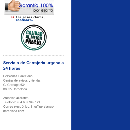
Servicio de Cerrajería urgencia
24 horas
Persianas Barcelona
Central de avisos y tienda:
C/ Corsega 634
08025 Barcelona
Atención al cliente:
Teléfono: +34 687 949 121
Correo electrónico: info@persianas-
barcelona.com