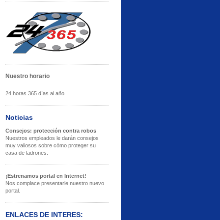
Nuestro horario
24 horas 365 días al año
Noticias
Consejos: protección contra robos
Nuestros empleados le darán consejos
muy valiosos sobre cómo proteger su
casa de ladrones.
¡Estrenamos portal en Internet!
Nos complace presentarle nuestro nuevo
portal.
ENLACES DE INTERES: