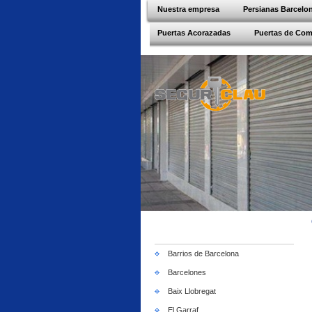
Nuestra empresa
Persianas Barcelo
Puertas Acorazadas
Puertas de Co
Barrios de Barcelona
Barcelones
Baix Llobregat
El Garraf