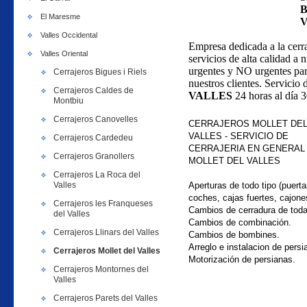
El Maresme
Valles Occidental
Empresa dedicada a la cerr
Valles Oriental
servicios de alta calidad a 
urgentes y NO urgentes par
Cerrajeros Bigues i Riels
nuestros clientes. Servicio 
Cerrajeros Caldes de
VALLES
24 horas al día 3
Montbiu
Cerrajeros Canovelles
CERRAJEROS MOLLET DE
VALLES - SERVICIO DE
Cerrajeros Cardedeu
CERRAJERIA EN GENERAL
Cerrajeros Granollers
MOLLET DEL VALLES
Cerrajeros La Roca del
Valles
Aperturas de todo tipo (puerta
coches, cajas fuertes, cajone
Cerrajeros les Franqueses
Cambios de cerradura de tod
del Valles
Cambios de combinación.
Cerrajeros Llinars del Valles
Cambios de bombines.
Arreglo e instalacion de persi
Cerrajeros Mollet del Valles
Motorización de persianas.
Cerrajeros Montornes del
Valles
Cerrajeros Parets del Valles