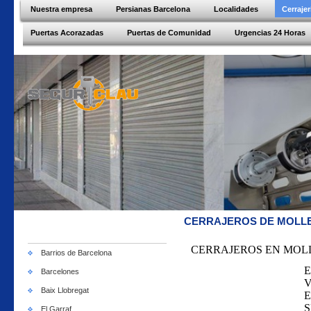
Nuestra empresa
Persianas Barcelona
Localidades
Cerraje
Puertas Acorazadas
Puertas de Comunidad
Urgencias 24 Horas
CERRAJEROS DE MOLLE
CERRAJEROS EN MOL
Barrios de Barcelona
E
Barcelones
Baix Llobregat
E
S
El Garraf