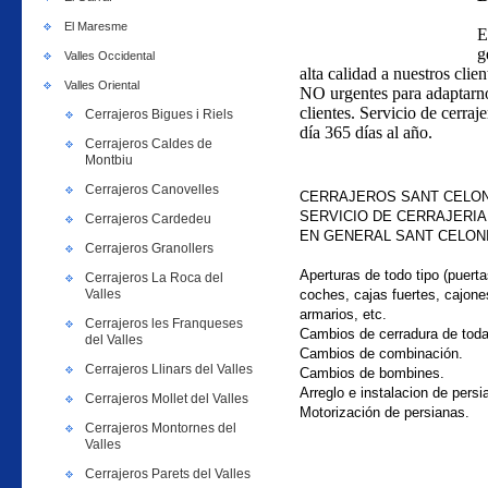
El Maresme
E
g
Valles Occidental
alta calidad a nuestros clie
Valles Oriental
NO urgentes para adaptarno
clientes. Servicio de cerraj
Cerrajeros Bigues i Riels
día 365 días al año.
Cerrajeros Caldes de
Montbiu
Cerrajeros Canovelles
CERRAJEROS SANT CELONI
SERVICIO DE CERRAJERIA
Cerrajeros Cardedeu
EN GENERAL
SANT CELON
Cerrajeros Granollers
Aperturas de todo tipo (puerta
Cerrajeros La Roca del
Valles
coches, cajas fuertes, cajone
armarios, etc.
Cerrajeros les Franqueses
Cambios de cerradura de tod
del Valles
Cambios de combinación.
Cerrajeros Llinars del Valles
Cambios de bombines.
Arreglo e instalacion de persi
Cerrajeros Mollet del Valles
Motorización de persianas.
Cerrajeros Montornes del
Valles
Cerrajeros Parets del Valles