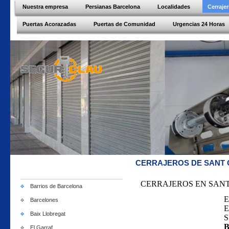
Nuestra empresa
Persianas Barcelona
Localidades
Cerraje
Puertas Acorazadas
Puertas de Comunidad
Urgencias 24 Horas
CERRAJEROS DE SANT 
CERRAJEROS EN SANT
Barrios de Barcelona
E
Barcelones
E
Baix Llobregat
S
B
El Garraf