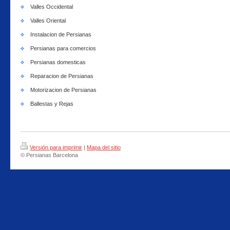
Valles Occidental
Valles Oriental
Instalacion de Persianas
Persianas para comercios
Persianas domesticas
Reparacion de Persianas
Motorizacion de Persianas
Ballestas y Rejas
Versión para imprimir
|
Mapa del sitio
© Persianas Barcelona