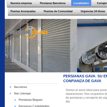
Nuestra empresa
Persianas Barcelona
Localidades
Cerraje
Puertas Acorazadas
Puertas de Comunidad
Urgencias 24 Horas
PERSIANAS GAVA: SU E
CONFIANZA DE GAVA
Barcelones
Somos el socio ideal para pone
Baix Llobregat
reparaciones. Nos ocupamos de c
de persianas y cerrajería de urg
Persianas Begues
día.
Persianas Castelldefels