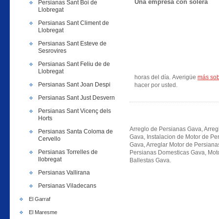
Una empresa con solera
Persianas Sant Boi de
Llobregat
Persianas Sant Climent de
Llobregat
Persianas Sant Esteve de
Sesrovires
Persianas Sant Feliu de de
Llobregat
horas del día. Averigüe
más sob
Persianas Sant Joan Despi
hacer por usted.
Persianas Sant Just Desvern
Persianas Sant Vicenç dels
Horts
Arreglo de Persianas Gava, Arreg
Persianas Santa Coloma de
Gava, Instalacion de Motor de Pe
Cervello
Gava, Arreglar Motor de Persian
Persianas Torrelles de
Persianas Domesticas Gava, Moto
llobregat
Ballestas Gava.
Persianas Vallirana
Persianas Viladecans
El Garraf
El Maresme