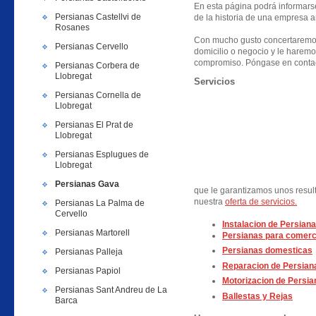
En esta página podrá informarse 
Persianas Castellvi de
de la historia de una empresa a
Rosanes
Con mucho gusto concertaremos
Persianas Cervello
domicilio o negocio y le haremo
compromiso. Póngase en contac
Persianas Corbera de
Llobregat
Servicios
Persianas Cornella de
Llobregat
Persianas El Prat de
Llobregat
Persianas Esplugues de
Llobregat
Persianas Gava
que le garantizamos unos resul
nuestra
oferta de servicios.
Persianas La Palma de
Cervello
Instalacion de Persiana
Persianas Martorell
Persianas para comerc
Persianas domesticas
Persianas Palleja
Reparacion de Persian
Persianas Papiol
Motorizacion de Persia
Persianas Sant Andreu de La
Ballestas y Rejas
Barca