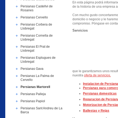
En esta página podrá informarse 
Persianas Castellvi de
de la historia de una empresa a
Rosanes
Con mucho gusto concertaremos
Persianas Cervello
domicilio o negocio y le haremo
compromiso. Póngase en contac
Persianas Corbera de
Llobregat
Servicios
Persianas Cornella de
Llobregat
Persianas El Prat de
Llobregat
Persianas Esplugues de
Llobregat
Persianas Gava
que le garantizamos unos resul
nuestra
oferta de servicios.
Persianas La Palma de
Cervello
Instalacion de Persiana
Persianas Martorell
Persianas para comerc
Persianas domesticas
Persianas Palleja
Reparacion de Persian
Persianas Papiol
Motorizacion de Persia
Persianas Sant Andreu de La
Ballestas y Rejas
Barca