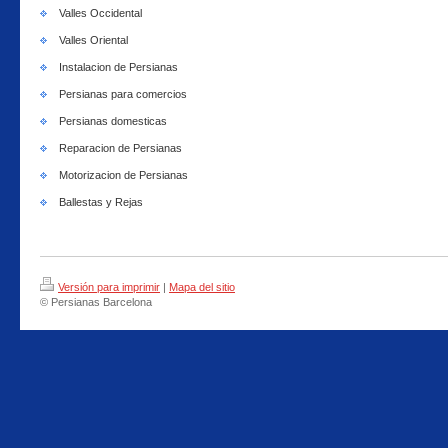
Valles Occidental
Valles Oriental
Instalacion de Persianas
Persianas para comercios
Persianas domesticas
Reparacion de Persianas
Motorizacion de Persianas
Ballestas y Rejas
Versión para imprimir
|
Mapa del sitio
© Persianas Barcelona