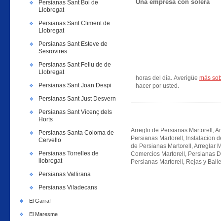
Una empresa con solera
Persianas Sant Boi de
Llobregat
Persianas Sant Climent de
Llobregat
Persianas Sant Esteve de
Sesrovires
Persianas Sant Feliu de de
Llobregat
horas del día. Averigüe
más sob
Persianas Sant Joan Despi
hacer por usted.
Persianas Sant Just Desvern
Persianas Sant Vicenç dels
Horts
Arreglo de Persianas Martorell, Ar
Persianas Santa Coloma de
Persianas Martorell, Instalacion 
Cervello
de Persianas Martorell, Arreglar 
Persianas Torrelles de
Comercios Martorell, Persianas D
llobregat
Persianas Martorell, Rejas y Balle
Persianas Vallirana
Persianas Viladecans
El Garraf
El Maresme