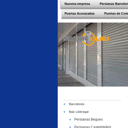
Nuestra empresa
Persianas Barcelo
Puertas Acorazadas
Puertas de Co
Barcelones
Baix Llobregat
Persianas Begues
Persianas Castelldefels