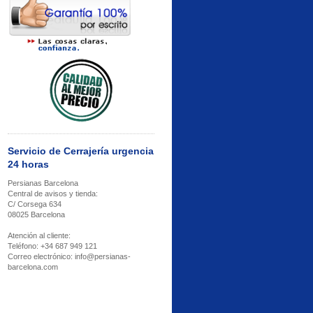
Servicio de Cerrajería urgencia
24 horas
Persianas Barcelona
Central de avisos y tienda:
C/ Corsega 634
08025 Barcelona
Atención al cliente:
Teléfono: +34 687 949 121
Correo electrónico: info@persianas-
barcelona.com