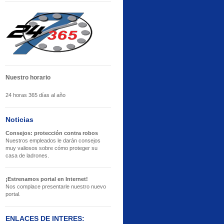
Nuestro horario
24 horas 365 días al año
Noticias
Consejos: protección contra robos
Nuestros empleados le darán consejos
muy valiosos sobre cómo proteger su
casa de ladrones.
¡Estrenamos portal en Internet!
Nos complace presentarle nuestro nuevo
portal.
ENLACES DE INTERES: