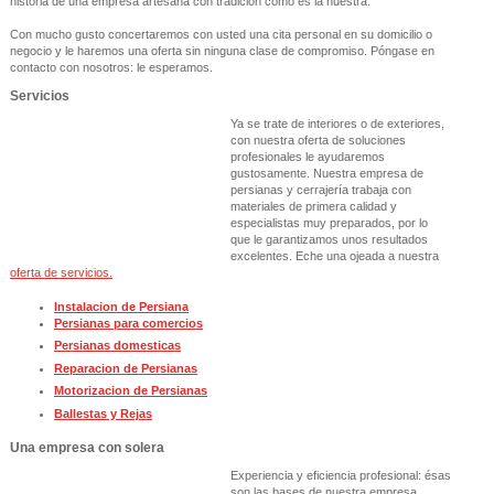
historia de una empresa artesana con tradición como es la nuestra.
Con mucho gusto concertaremos con usted una cita personal en su domicilio o
negocio y le haremos una oferta sin ninguna clase de compromiso. Póngase en
contacto con nosotros: le esperamos.
Servicios
Ya se trate de interiores o de exteriores,
con nuestra oferta de soluciones
profesionales le ayudaremos
gustosamente. Nuestra empresa de
persianas y cerrajería trabaja con
materiales de primera calidad y
especialistas muy preparados, por lo
que le garantizamos unos resultados
excelentes. Eche una ojeada a nuestra
oferta de servicios.
Instalacion de Persiana
Persianas para comercios
Persianas domesticas
Reparacion de Persianas
Motorizacion de Persianas
Ballestas y Rejas
Una empresa con solera
Experiencia y eficiencia profesional: ésas
son las bases de nuestra empresa