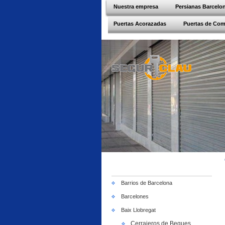
Nuestra empresa
Persianas Barcelo
Puertas Acorazadas
Puertas de Co
Barrios de Barcelona
Barcelones
Baix Llobregat
Cerrajeros de Begues