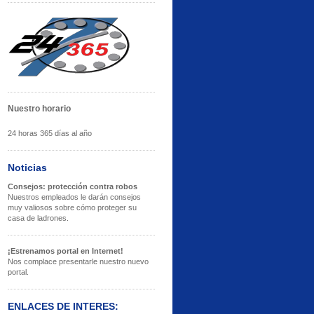
Nuestro horario
24 horas 365 días al año
Noticias
Consejos: protección contra robos
Nuestros empleados le darán consejos
muy valiosos sobre cómo proteger su
casa de ladrones.
¡Estrenamos portal en Internet!
Nos complace presentarle nuestro nuevo
portal.
ENLACES DE INTERES: