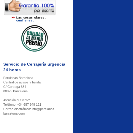
Servicio de Cerrajería urgencia
24 horas
Persianas Barcelona
Central de avisos y tienda:
C/ Corsega 634
08025 Barcelona
Atención al cliente:
Teléfono: +34 687 949 121
Correo electrónico: info@persianas-
barcelona.com