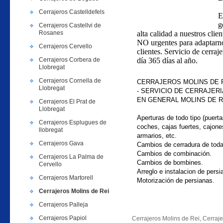
Cerrajeros Castelldefels
E
g
Cerrajeros Castellvi de
Rosanes
alta calidad a nuestros clie
NO urgentes para adaptarno
Cerrajeros Cervello
clientes. Servicio de cerraj
Cerrajeros Corbera de
día 365 días al año.
Llobregat
Cerrajeros Cornella de
CERRAJEROS MOLINS DE 
Llobregat
- SERVICIO DE CERRAJERI
EN GENERAL
MOLINS DE R
Cerrajeros El Prat de
Llobregat
Aperturas de todo tipo (puerta
Cerrajeros Esplugues de
coches, cajas fuertes, cajone
llobregat
armarios, etc.
Cerrajeros Gava
Cambios de cerradura de tod
Cambios de combinación.
Cerrajeros La Palma de
Cambios de bombines.
Cervello
Arreglo e instalacion de persi
Cerrajeros Martorell
Motorización de persianas.
Cerrajeros Molins de Rei
Cerrajeros Palleja
Cerrajeros Papiol
Cerrajeros Molins de Rei, Cerraje