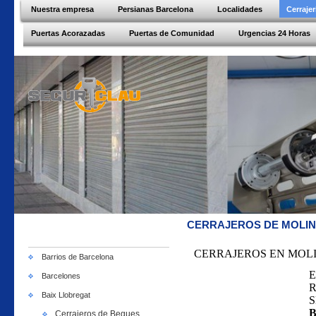
Nuestra empresa
Persianas Barcelona
Localidades
Cerraje
Puertas Acorazadas
Puertas de Comunidad
Urgencias 24 Horas
CERRAJEROS DE MOLINS
CERRAJEROS EN MOLI
Barrios de Barcelona
E
Barcelones
R
Baix Llobregat
S
B
Cerrajeros de Begues