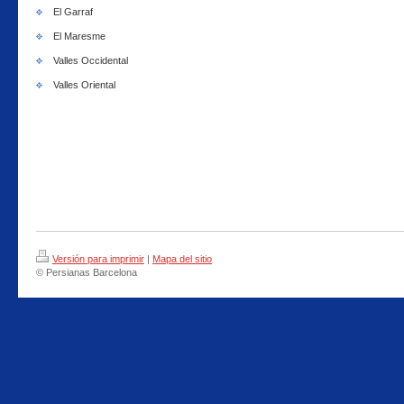
El Garraf
El Maresme
Valles Occidental
Valles Oriental
Versión para imprimir
|
Mapa del sitio
© Persianas Barcelona