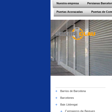
Nuestra empresa
Persianas Barcelo
Puertas Acorazadas
Puertas de Co
Barrios de Barcelona
Barcelones
Baix Llobregat
Cerrajeros de Begues