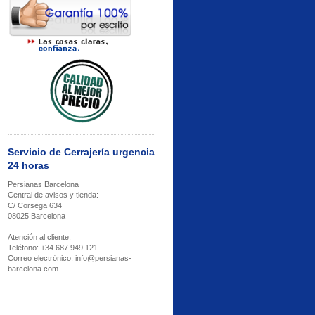
Servicio de Cerrajería urgencia
24 horas
Persianas Barcelona
Central de avisos y tienda:
C/ Corsega 634
08025 Barcelona
Atención al cliente:
Teléfono: +34 687 949 121
Correo electrónico: info@persianas-
barcelona.com