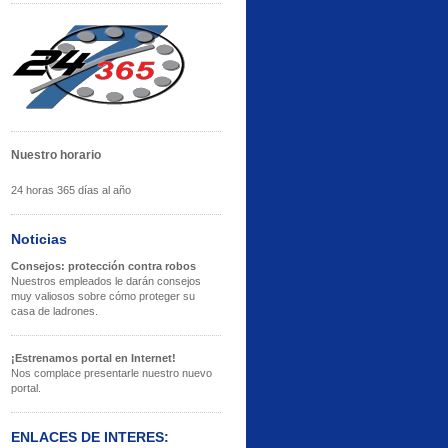
Nuestro horario
24 horas 365 días al año
Noticias
Consejos: protección contra robos
Nuestros empleados le darán consejos
muy valiosos sobre cómo proteger su
casa de ladrones.
¡Estrenamos portal en Internet!
Nos complace presentarle nuestro nuevo
portal.
ENLACES DE INTERES: