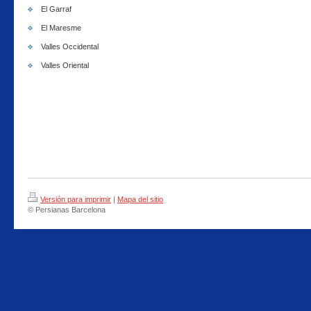
El Garraf
El Maresme
Valles Occidental
Valles Oriental
Versión para imprimir
|
Mapa del sitio
© Persianas Barcelona