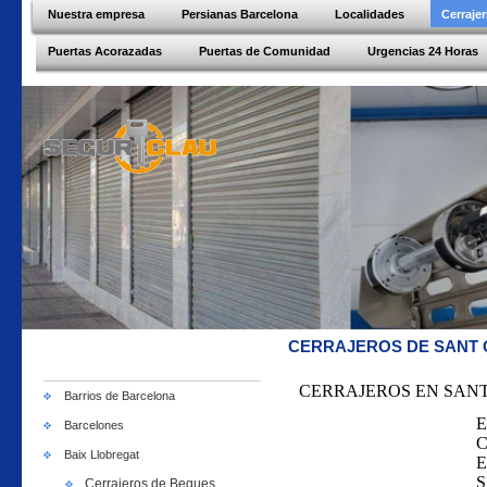
Nuestra empresa
Persianas Barcelona
Localidades
Cerraje
Puertas Acorazadas
Puertas de Comunidad
Urgencias 24 Horas
CERRAJEROS DE SANT 
CERRAJEROS EN SAN
Barrios de Barcelona
E
Barcelones
C
Baix Llobregat
E
S
Cerrajeros de Begues