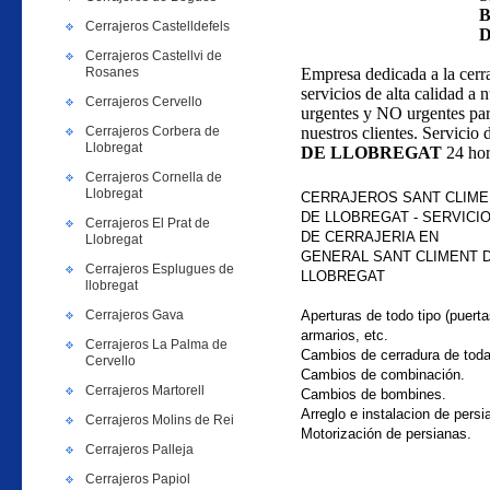
Cerrajeros Castelldefels
Cerrajeros Castellvi de
Rosanes
Empresa dedicada a la cerr
servicios de alta calidad a 
Cerrajeros Cervello
urgentes y NO urgentes par
Cerrajeros Corbera de
nuestros clientes. Servicio 
Llobregat
DE LLOBREGAT
24 hora
Cerrajeros Cornella de
Llobregat
CERRAJEROS SANT CLIME
DE LLOBREGAT - SERVICI
Cerrajeros El Prat de
DE CERRAJERIA EN
Llobregat
GENERAL
SANT CLIMENT 
Cerrajeros Esplugues de
LLOBREGAT
llobregat
Cerrajeros Gava
Aperturas de todo tipo (puerta
armarios, etc.
Cerrajeros La Palma de
Cambios de cerradura de tod
Cervello
Cambios de combinación.
Cerrajeros Martorell
Cambios de bombines.
Arreglo e instalacion de persi
Cerrajeros Molins de Rei
Motorización de persianas.
Cerrajeros Palleja
Cerrajeros Papiol