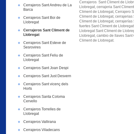
Cerrajeros Sant Climent de Llobr
Cerrajeros Sant Andreu de La
Llobregat, cerrajeria Sant Climen
Barca
Climent de Llobregat, Cerrajero S
Climent de Llobregat, cerrajerias 
Cerrajeros Sant Boi de
Climent de Llobregat, cerrajerías
Llobregat
fuertes Sant Climent de Llobrega
Cerrajeros Sant Climent de
Llobregat Sant Climent de Llobre
Llobregat
Llobregat, cambio de llaves Sant
Climent de Llobregat.
Cerrajeros Sant Esteve de
Sesrovires
Cerrajeros Sant Feliu de
Llobregat
Cerrajeros Sant Joan Despi
Cerrajeros Sant Just Desvern
Cerrajeros Sant vicenç dels
Horts
Cerrajeros Santa Coloma
Cervello
Cerrajeros Torrelles de
Llobregat
Cerrajeros Vallirana
Cerrajeros Viladecans