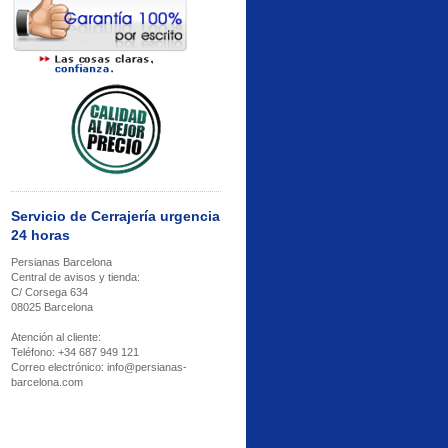
Servicio de Cerrajería urgencia
24 horas
Persianas Barcelona
Central de avisos y tienda:
C/ Corsega 634
08025 Barcelona
Atención al cliente:
Teléfono: +34 687 949 121
Correo electrónico: info@persianas-
barcelona.com