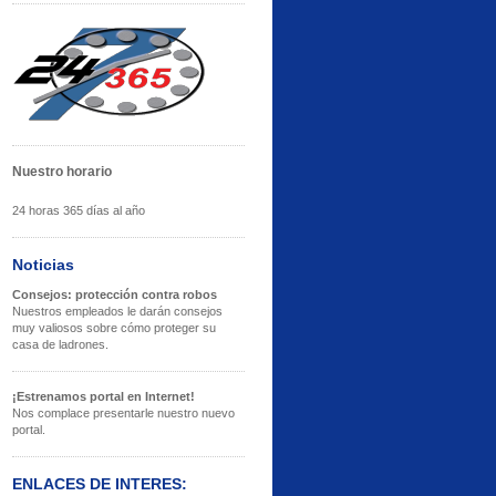
Nuestro horario
24 horas 365 días al año
Noticias
Consejos: protección contra robos
Nuestros empleados le darán consejos
muy valiosos sobre cómo proteger su
casa de ladrones.
¡Estrenamos portal en Internet!
Nos complace presentarle nuestro nuevo
portal.
ENLACES DE INTERES: