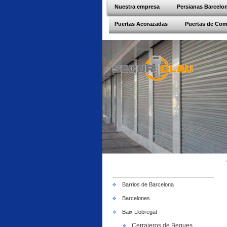
Nuestra empresa
Persianas Barcelo
Puertas Acorazadas
Puertas de Co
Barrios de Barcelona
Barcelones
Baix Llobregat
Cerrajeros de Begues