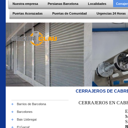
Nuestra empresa
Persianas Barcelona
Localidades
Cerraje
Puertas Acorazadas
Puertas de Comunidad
Urgencias 24 Horas
CERRAJEROS DE CABR
CERRAJEROS EN CAB
Barrios de Barcelona
E
Barcelones
M
Baix Llobregat
S
El Garraf