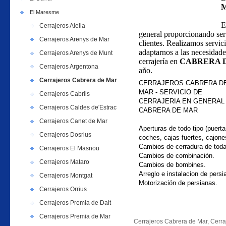
El Maresme
E
Cerrajeros Alella
general proporcionando serv
Cerrajeros Arenys de Mar
clientes. Realizamos servi
adaptarnos a las necesidade
Cerrajeros Arenys de Munt
cerrajería en
CABRERA 
Cerrajeros Argentona
año.
Cerrajeros Cabrera de Mar
CERRAJEROS CABRERA D
MAR - SERVICIO DE
Cerrajeros Cabrils
CERRAJERIA EN GENERAL
Cerrajeros Caldes de'Estrac
CABRERA DE MAR
Cerrajeros Canet de Mar
Aperturas de todo tipo (puerta
Cerrajeros Dosrius
coches, cajas fuertes, cajone
Cambios de cerradura de tod
Cerrajeros El Masnou
Cambios de combinación.
Cerrajeros Mataro
Cambios de bombines.
Arreglo e instalacion de persi
Cerrajeros Montgat
Motorización de persianas.
Cerrajeros Orrius
Cerrajeros Premia de Dalt
Cerrajeros Premia de Mar
Cerrajeros Cabrera de Mar, Cerra