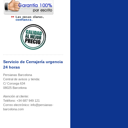
Servicio de Cerrajería urgencia
24 horas
Persianas Barcelona
Central de avisos y tienda:
C/ Corsega 634
08025 Barcelona
Atención al cliente:
Teléfono: +34 687 949 121
Correo electrónico: info@persianas-
barcelona.com