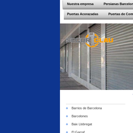
Nuestra empresa
Persianas Barcelo
Puertas Acorazadas
Puertas de Co
Barrios de Barcelona
Barcelones
Baix Llobregat
El Garraf