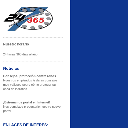
Nuestro horario
24 horas 365 días al año
Noticias
Consejos: protección contra robos
Nuestros empleados le darán consejos
muy valiosos sobre cómo proteger su
casa de ladrones.
¡Estrenamos portal en Internet!
Nos complace presentarle nuestro nuevo
portal.
ENLACES DE INTERES: