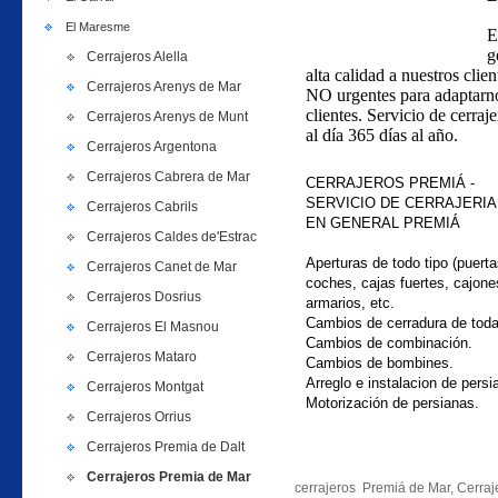
El Maresme
E
g
Cerrajeros Alella
alta calidad a nuestros clie
Cerrajeros Arenys de Mar
NO urgentes para adaptarno
clientes. Servicio de cerraj
Cerrajeros Arenys de Munt
al día 365 días al año.
Cerrajeros Argentona
Cerrajeros Cabrera de Mar
CERRAJEROS PREMIÁ -
SERVICIO DE CERRAJERIA
Cerrajeros Cabrils
EN GENERAL
PREMIÁ
Cerrajeros Caldes de'Estrac
Aperturas de todo tipo (puerta
Cerrajeros Canet de Mar
coches, cajas fuertes, cajone
Cerrajeros Dosrius
armarios, etc.
Cambios de cerradura de tod
Cerrajeros El Masnou
Cambios de combinación.
Cerrajeros Mataro
Cambios de bombines.
Arreglo e instalacion de persi
Cerrajeros Montgat
Motorización de persianas.
Cerrajeros Orrius
Cerrajeros Premia de Dalt
Cerrajeros Premia de Mar
cerrajeros Premiá de Mar, Cerraj