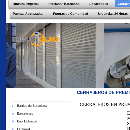
Nuestra empresa
Persianas Barcelona
Localidades
Cerraje
Puertas Acorazadas
Puertas de Comunidad
Urgencias 24 Horas
CERRAJEROS DE PREMI
CERRAJEROS EN PRE
Barrios de Barcelona
E
Barcelones
M
Baix Llobregat
S
El Garraf