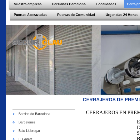
Nuestra empresa
Persianas Barcelona
Localidades
Cerraje
Puertas Acorazadas
Puertas de Comunidad
Urgencias 24 Horas
CERRAJEROS DE PREMI
CERRAJEROS EN PREM
Barrios de Barcelona
E
Barcelones
D
Baix Llobregat
S
B
El Garraf