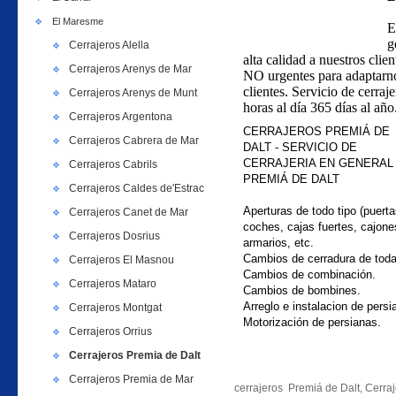
El Maresme
E
g
Cerrajeros Alella
alta calidad a nuestros clie
Cerrajeros Arenys de Mar
NO urgentes para adaptarno
clientes. Servicio de cerraj
Cerrajeros Arenys de Munt
horas al día 365 días al año
Cerrajeros Argentona
CERRAJEROS PREMIÁ DE
Cerrajeros Cabrera de Mar
DALT - SERVICIO DE
CERRAJERIA EN GENERAL
Cerrajeros Cabrils
PREMIÁ DE DALT
Cerrajeros Caldes de'Estrac
Aperturas de todo tipo (puerta
Cerrajeros Canet de Mar
coches, cajas fuertes, cajone
Cerrajeros Dosrius
armarios, etc.
Cambios de cerradura de tod
Cerrajeros El Masnou
Cambios de combinación.
Cerrajeros Mataro
Cambios de bombines.
Arreglo e instalacion de persi
Cerrajeros Montgat
Motorización de persianas.
Cerrajeros Orrius
Cerrajeros Premia de Dalt
Cerrajeros Premia de Mar
cerrajeros Premiá de Dalt, Cerra