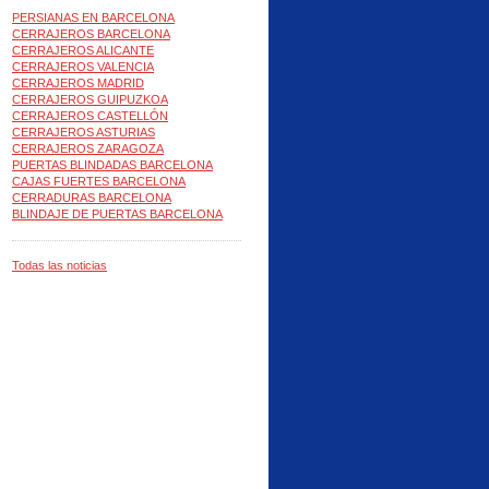
PERSIANAS EN BARCELONA
CERRAJEROS BARCELONA
CERRAJEROS ALICANTE
CERRAJEROS VALENCIA
CERRAJEROS MADRID
CERRAJEROS GUIPUZKOA
CERRAJEROS CASTELLÓN
CERRAJEROS ASTURIAS
CERRAJEROS ZARAGOZA
PUERTAS BLINDADAS BARCELONA
CAJAS FUERTES BARCELONA
CERRADURAS BARCELONA
BLINDAJE DE PUERTAS BARCELONA
Todas las noticias