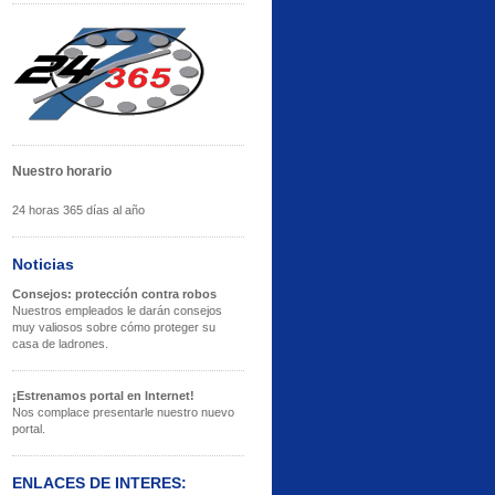
Nuestro horario
24 horas 365 días al año
Noticias
Consejos: protección contra robos
Nuestros empleados le darán consejos
muy valiosos sobre cómo proteger su
casa de ladrones.
¡Estrenamos portal en Internet!
Nos complace presentarle nuestro nuevo
portal.
ENLACES DE INTERES: