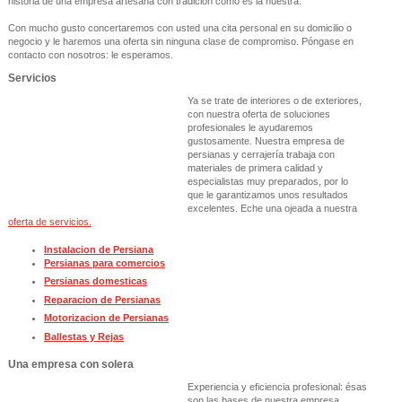
historia de una empresa artesana con tradición como es la nuestra.
Con mucho gusto concertaremos con usted una cita personal en su domicilio o
negocio y le haremos una oferta sin ninguna clase de compromiso. Póngase en
contacto con nosotros: le esperamos.
Servicios
Ya se trate de interiores o de exteriores,
con nuestra oferta de soluciones
profesionales le ayudaremos
gustosamente. Nuestra empresa de
persianas y cerrajería trabaja con
materiales de primera calidad y
especialistas muy preparados, por lo
que le garantizamos unos resultados
excelentes. Eche una ojeada a nuestra
oferta de servicios.
Instalacion de Persiana
Persianas para comercios
Persianas domesticas
Reparacion de Persianas
Motorizacion de Persianas
Ballestas y Rejas
Una empresa con solera
Experiencia y eficiencia profesional: ésas
son las bases de nuestra empresa