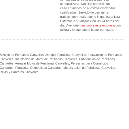
especializada. Deje las obras de su
casa en manos de nuestros empleados
cualificados. Servicio de cerrajería,
trabajos personalizados y lo que haga falta.
Estamos a su disposición las 24 horas del
día. Averigüe
más sobre esta empresa
con
solera y lo que puede hacer por usted.
Arreglo de Persianas Canyelles, Arreglar Persianas Canyelles, Instalacion de Persianas
Canyelles, Instalacion de Motor de Persianas Canyelles, Fabricacion de Persianas
Canyelles, Arreglar Motor de Persianas Canyelles, Persianas para Comercios
Canyelles, Persianas Domesticas Canyelles, Motorizacion de Persianas Canyelles,
Rejas y Ballestas Canyelles.