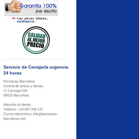
Servicio de Cerrajería urgencia
24 horas
Persianas Barcelona
Central de avisos y tienda:
C/ Corsega 634
08025 Barcelona
Atención al cliente:
Teléfono: +34 687 949 121
Correo electrónico: info@persianas-
barcelona.com