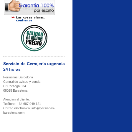
Servicio de Cerrajería urgencia
24 horas
Persianas Barcelona
Central de avisos y tienda:
C/ Corsega 634
08025 Barcelona
Atención al cliente:
Teléfono: +34 687 949 121
Correo electrónico: info@persianas-
barcelona.com