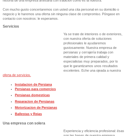
historia de una empresa artesana con tradición como es la nuestra.
Con mucho gusto concertaremos con usted una cita personal en su domicilio o
negocio y le haremos una oferta sin ninguna clase de compromiso. Póngase en
contacto con nosotros: le esperamos.
Servicios
Ya se trate de interiores o de exteriores,
con nuestra oferta de soluciones
profesionales le ayudaremos
gustosamente. Nuestra empresa de
persianas y cerrajería trabaja con
materiales de primera calidad y
especialistas muy preparados, por lo
que le garantizamos unos resultados
excelentes. Eche una ojeada a nuestra
oferta de servicios.
Instalacion de Persiana
Persianas para comercios
Persianas domesticas
Reparacion de Persianas
Motorizacion de Persianas
Ballestas y Rejas
Una empresa con solera
Experiencia y eficiencia profesional: ésas
son las bases de nuestra empresa