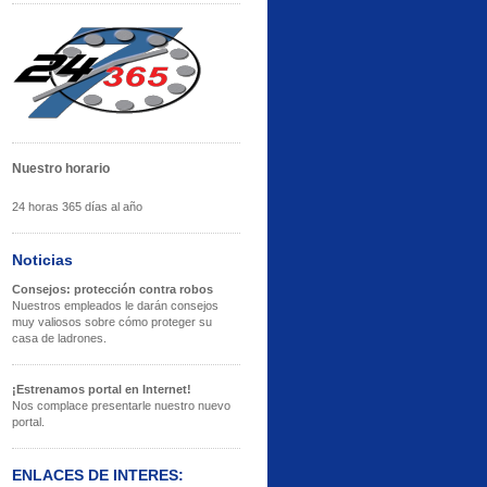
Nuestro horario
24 horas 365 días al año
Noticias
Consejos: protección contra robos
Nuestros empleados le darán consejos
muy valiosos sobre cómo proteger su
casa de ladrones.
¡Estrenamos portal en Internet!
Nos complace presentarle nuestro nuevo
portal.
ENLACES DE INTERES: