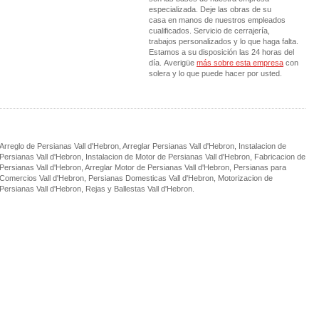
especializada. Deje las obras de su
casa en manos de nuestros empleados
cualificados. Servicio de cerrajería,
trabajos personalizados y lo que haga falta.
Estamos a su disposición las 24 horas del
día. Averigüe
más sobre esta empresa
con
solera y lo que puede hacer por usted.
Arreglo de Persianas Vall d'Hebron, Arreglar Persianas Vall d'Hebron, Instalacion de
Persianas Vall d'Hebron, Instalacion de Motor de Persianas Vall d'Hebron, Fabricacion de
Persianas Vall d'Hebron, Arreglar Motor de Persianas Vall d'Hebron, Persianas para
Comercios Vall d'Hebron, Persianas Domesticas Vall d'Hebron, Motorizacion de
Persianas Vall d'Hebron, Rejas y Ballestas Vall d'Hebron.