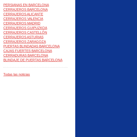
PERSIANAS EN BARCELONA
CERRAJEROS BARCELONA
CERRAJEROS ALICANTE
CERRAJEROS VALENCIA
CERRAJEROS MADRID
CERRAJEROS GUIPUZKOA
CERRAJEROS CASTELLÓN
CERRAJEROS ASTURIAS
CERRAJEROS ZARAGOZA
PUERTAS BLINDADAS BARCELONA
CAJAS FUERTES BARCELONA
CERRADURAS BARCELONA
BLINDAJE DE PUERTAS BARCELONA
Todas las noticias