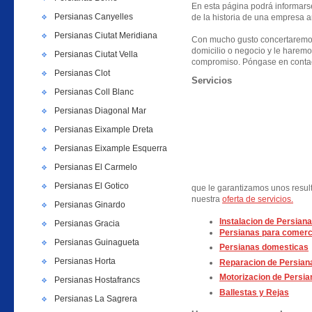
En esta página podrá informarse 
Persianas Canyelles
de la historia de una empresa a
Persianas Ciutat Meridiana
Con mucho gusto concertaremos
domicilio o negocio y le haremo
Persianas Ciutat Vella
compromiso. Póngase en contac
Persianas Clot
Servicios
Persianas Coll Blanc
Persianas Diagonal Mar
Persianas Eixample Dreta
Persianas Eixample Esquerra
Persianas El Carmelo
Persianas El Gotico
que le garantizamos unos resul
nuestra
oferta de servicios.
Persianas Ginardo
Instalacion de Persiana
Persianas Gracia
Persianas para comerc
Persianas Guinagueta
Persianas domesticas
Persianas Horta
Reparacion de Persian
Motorizacion de Persia
Persianas Hostafrancs
Ballestas y Rejas
Persianas La Sagrera