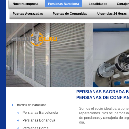
Nuestra empresa
Persianas Barcelona
Localidades
Cerraje
Puertas Acorazadas
Puertas de Comunidad
Urgencias 24 Horas
PERSIANAS SAGRADA FA
PERSIANAS DE CONFIAN
Barrios de Barcelona
Somos el socio ideal para pone
Persianas Barceloneta
reparaciones. Nos ocupamos de c
de persianas y cerrajería de urg
Persianas Bonanova
día.
Persianas Borne