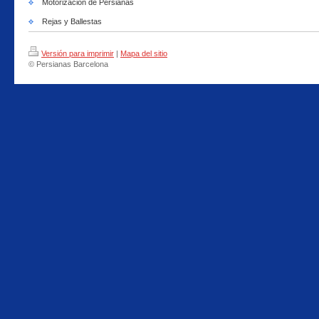
Motorizacion de Persianas
Rejas y Ballestas
Versión para imprimir
|
Mapa del sitio
© Persianas Barcelona