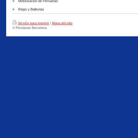
Motorizacion de Persianas
Rejas y Ballestas
Versión para imprimir
|
Mapa del sitio
© Persianas Barcelona