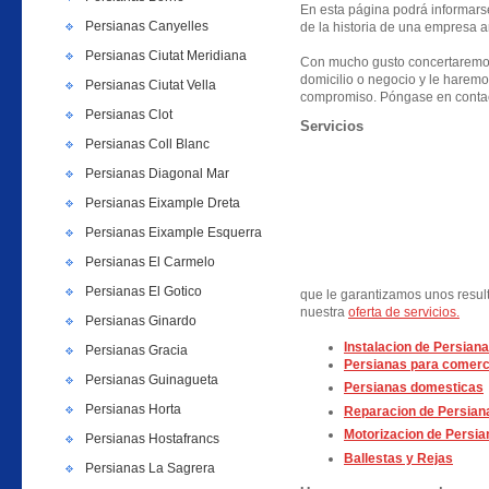
En esta página podrá informarse 
Persianas Canyelles
de la historia de una empresa a
Persianas Ciutat Meridiana
Con mucho gusto concertaremos
domicilio o negocio y le haremo
Persianas Ciutat Vella
compromiso. Póngase en contac
Persianas Clot
Servicios
Persianas Coll Blanc
Persianas Diagonal Mar
Persianas Eixample Dreta
Persianas Eixample Esquerra
Persianas El Carmelo
Persianas El Gotico
que le garantizamos unos resul
nuestra
oferta de servicios.
Persianas Ginardo
Instalacion de Persiana
Persianas Gracia
Persianas para comerc
Persianas Guinagueta
Persianas domesticas
Persianas Horta
Reparacion de Persian
Motorizacion de Persia
Persianas Hostafrancs
Ballestas y Rejas
Persianas La Sagrera