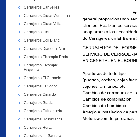
Cerrajeros Canyelles
Em
Cerrajeros Ciutat Meridiana
general proporcionando serv
Cerrajeros Ciutat Vella
clientes. Realizamos servic
adaptarnos a las necesidade
Cerrajeros Clot
de
Cerrajeros
en
El Borne
Cerrajeros Coll Blanc
CERRAJEROS DEL BORNE 
Cerrajeros Diagonal Mar
SERVICIO DE CERRAJERI
Cerrajeros Eixample Dreta
EN GENERAL
EN EL BORN
Cerrajeros Eixample
Esquerra
Aperturas de todo tipo
Cerrajeros El Carmelo
(puertas, coches, cajas fuer
cajones, armarios, etc.
Cerrajeros El Gotico
Cambios de cerradura de t
Cerrajeros Ginardo
Cambios de combinación.
Cerrajeros Gracia
Cambios de bombines.
Cerrajeros Guinagueta
Arreglo e instalacion de per
Motorización de persianas.
Cerrajeros Hostafrancs
Cerrajeros Horta
Cerrajeros La Sagrera