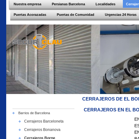
Nuestra empresa
Persianas Barcelona
Localidades
Cerraje
Puertas Acorazadas
Puertas de Comunidad
Urgencias 24 Horas
CERRAJEROS DE EL B
CERRAJEROS EN EL B
Barrios de Barcelona
E
Cerrajeros Barceloneta
E
Cerrajeros Bonanova
E
Cerrajeros Borne
B