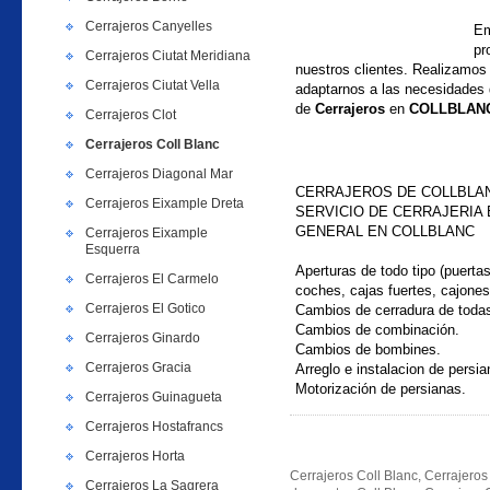
Cerrajeros Canyelles
Em
pr
Cerrajeros Ciutat Meridiana
nuestros clientes. Realizamos
Cerrajeros Ciutat Vella
adaptarnos a las necesidades d
de
Cerrajeros
en
COLLBLAN
Cerrajeros Clot
Cerrajeros Coll Blanc
Cerrajeros Diagonal Mar
CERRAJEROS DE COLLBLAN
Cerrajeros Eixample Dreta
SERVICIO DE CERRAJERIA 
GENERAL
EN COLLBLANC
Cerrajeros Eixample
Esquerra
Aperturas de todo tipo (puertas
Cerrajeros El Carmelo
coches, cajas fuertes, cajones
Cerrajeros El Gotico
Cambios de cerradura de toda
Cambios de combinación.
Cerrajeros Ginardo
Cambios de bombines.
Cerrajeros Gracia
Arreglo e instalacion de persia
Motorización de persianas.
Cerrajeros Guinagueta
Cerrajeros Hostafrancs
Cerrajeros Horta
Cerrajeros Coll Blanc, Cerrajeros 
Cerrajeros La Sagrera