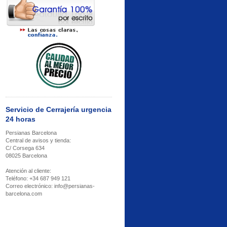
Servicio de Cerrajería urgencia
24 horas
Persianas Barcelona
Central de avisos y tienda:
C/ Corsega 634
08025 Barcelona
Atención al cliente:
Teléfono: +34 687 949 121
Correo electrónico: info@persianas-
barcelona.com