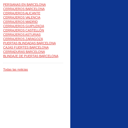
PERSIANAS EN BARCELONA
CERRAJEROS BARCELONA
CERRAJEROS ALICANTE
CERRAJEROS VALENCIA
CERRAJEROS MADRID
CERRAJEROS GUIPUZKOA
CERRAJEROS CASTELLÓN
CERRAJEROS ASTURIAS
CERRAJEROS ZARAGOZA
PUERTAS BLINDADAS BARCELONA
CAJAS FUERTES BARCELONA
CERRADURAS BARCELONA
BLINDAJE DE PUERTAS BARCELONA
Todas las noticias