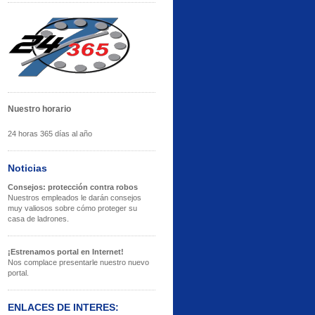
Nuestro horario
24 horas 365 días al año
Noticias
Consejos: protección contra robos
Nuestros empleados le darán consejos
muy valiosos sobre cómo proteger su
casa de ladrones.
¡Estrenamos portal en Internet!
Nos complace presentarle nuestro nuevo
portal.
ENLACES DE INTERES: