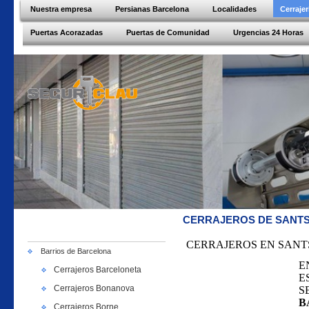
Nuestra empresa
Persianas Barcelona
Localidades
Cerraje
Puertas Acorazadas
Puertas de Comunidad
Urgencias 24 Horas
CERRAJEROS DE SANT
CERRAJEROS EN SANT
Barrios de Barcelona
E
Cerrajeros Barceloneta
E
Cerrajeros Bonanova
S
B
Cerrajeros Borne