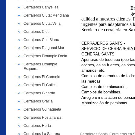
Cerrajeros Canyelles
Em
ge
Cerrajeros Ciutat Meridiana
calidad a nuestros clientes.
Cerrajeros Ciutat Vella
urgentes para adaptarnos a l
Servicio de cerrajería en
Sa
Cerrajeros Clot
Cerrajeros Coll Blanc
CERRAJEROS SANTS -
Cerrajeros Diagonal Mar
SERVICIO DE CERRAJERIA 
GENERAL
SANTS
Cerrajeros Eixample Dreta
Aperturas de todo tipo (puertas
Cerrajeros Eixample
coches, cajas fuertes, cajones
Esquerra
armarios, etc.
Cambios de cerradura de toda
Cerrajeros El Carmelo
las marcas
Cerrajeros El Gotico
Cambios de combinación.
Cambios de bombines.
Cerrajeros Ginardo
Arreglo e instalacion de persia
Cerrajeros Gracia
Motorización de persianas.
Cerrajeros Guinagueta
Cerrajeros Hostafrancs
Cerrajeros Horta
Cerrajeros La Sagrera
Cerrajeros Sants, Cerrajeros en S