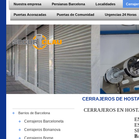
Nuestra empresa
Persianas Barcelona
Localidades
Cerraje
Puertas Acorazadas
Puertas de Comunidad
Urgencias 24 Horas
CERRAJEROS DE HOST
CERRAJEROS EN HOS
Barrios de Barcelona
E
Cerrajeros Barceloneta
E
Cerrajeros Bonanova
S
B
Cerrajeros Borne