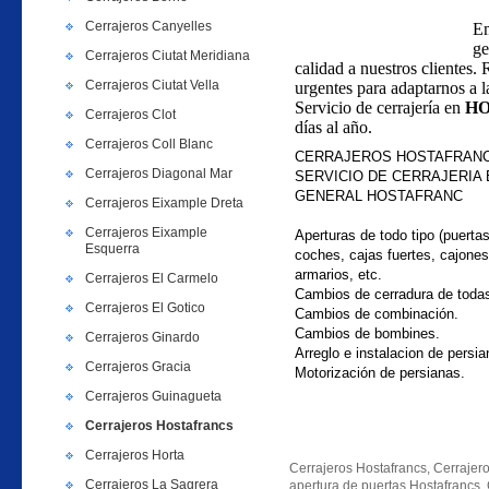
Cerrajeros Canyelles
Em
ge
Cerrajeros Ciutat Meridiana
calidad a nuestros clientes.
Cerrajeros Ciutat Vella
urgentes para adaptarnos a l
Servicio de cerrajería en
H
Cerrajeros Clot
días al año.
Cerrajeros Coll Blanc
CERRAJEROS HOSTAFRANC
Cerrajeros Diagonal Mar
SERVICIO DE CERRAJERIA 
GENERAL
HOSTAFRANC
Cerrajeros Eixample Dreta
Cerrajeros Eixample
Aperturas de todo tipo (puertas
Esquerra
coches, cajas fuertes, cajones
armarios, etc.
Cerrajeros El Carmelo
Cambios de cerradura de toda
Cerrajeros El Gotico
Cambios de combinación.
Cambios de bombines.
Cerrajeros Ginardo
Arreglo e instalacion de persia
Cerrajeros Gracia
Motorización de persianas.
Cerrajeros Guinagueta
Cerrajeros Hostafrancs
Cerrajeros Horta
Cerrajeros Hostafrancs, Cerrajero
Cerrajeros La Sagrera
apertura de puertas Hostafrancs, 