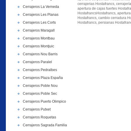
cerrajerias Hostafrancs, cerrajerí
Cerrajeros La Verneda
apertura de cajas fuertes Hostaf
HostafrancsHostafrancs, apertura
Cerrajeros Les Planas
Hostafrancs, cambio cerradura Ho
Cerrajeros Les Corts
Hostafrancs, persianas Hostafran
Cerrajeros Maragall
Cerrajeros Montbau
Cerrajeros Montjuic
Cerrajeros Nou Barris
Cerrajeros Paralel
Cerrajeros Pedralbes
Cerrajeros Plaza España
Cerrajeros Poble Nou
Cerrajeros Poble Sec
Cerrajeros Puerto Olimpico
Cerrajeros Putxet
Cerrajeros Roquetas
Cerrajeros Sagrada Familia